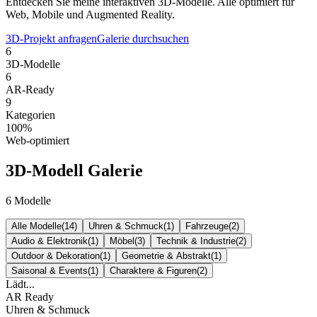
Entdecken Sie meine interaktiven 3D-Modelle. Alle optimiert für
Web, Mobile und Augmented Reality.
3D-Projekt anfragen
Galerie durchsuchen
6
3D-Modelle
6
AR-Ready
9
Kategorien
100%
Web-optimiert
3D-Modell Galerie
6
Modelle
Alle Modelle
(
14
)
Uhren & Schmuck
(
1
)
Fahrzeuge
(
2
)
Audio & Elektronik
(
1
)
Möbel
(
3
)
Technik & Industrie
(
2
)
Outdoor & Dekoration
(
1
)
Geometrie & Abstrakt
(
1
)
Saisonal & Events
(
1
)
Charaktere & Figuren
(
2
)
Lädt...
AR Ready
Uhren & Schmuck