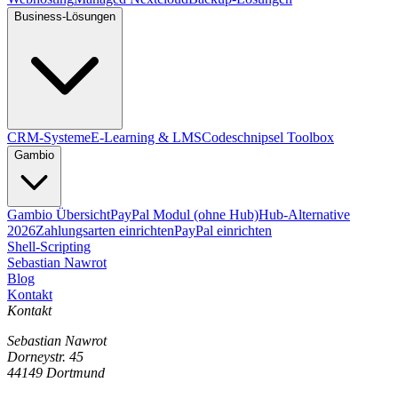
Business-Lösungen
CRM-Systeme
E-Learning & LMS
Codeschnipsel Toolbox
Gambio
Gambio Übersicht
PayPal Modul (ohne Hub)
Hub-Alternative
2026
Zahlungsarten einrichten
PayPal einrichten
Shell-Scripting
Sebastian Nawrot
Blog
Kontakt
Kontakt
Sebastian Nawrot
Dorneystr. 45
44149 Dortmund